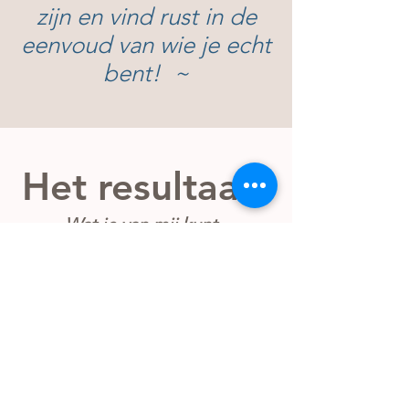
zijn en vind rust in de
eenvoud van wie je echt
bent! ~
Het resultaat!
Wat je van mij kunt
verwachten
Ik coach al een tijd mannen en
vrouwen die worstelen met
perfectionisme, hoge eisen,
moeite met grenzen stellen en
zorgzaamheid. Als coach