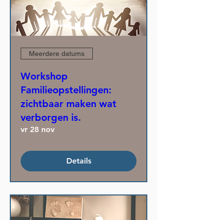
Meerdere datums
Workshop
Familieopstellingen:
zichtbaar maken wat
verborgen is.
vr 28 nov
Details