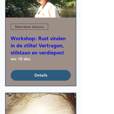
Meerdere datums
Workshop: Rust vinden
in de stilte! Vertragen,
stilstaan en verdiepen!
wo 10 dec
Details