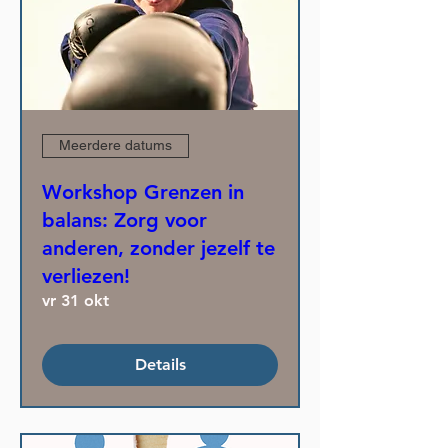
Meerdere datums
Workshop Grenzen in
balans: Zorg voor
anderen, zonder jezelf te
verliezen!
vr 31 okt
Details