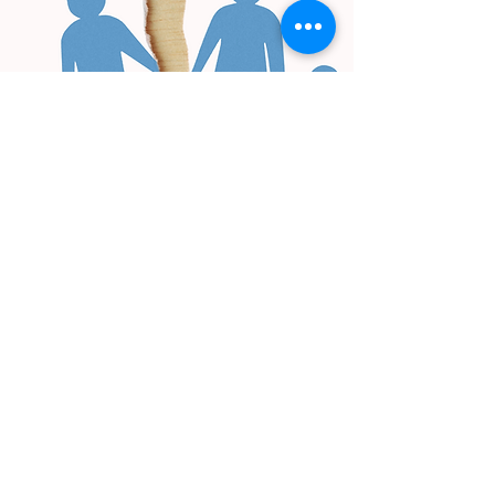
Een scheiding is enorm
ingrijpend, voor alle
betrokkenen. Maar je hoeft dit
niet alleen te doen. Leer in
deze workshop jouw kracht
te(rug) vinden in deze
uitdagende tijd. Of je nu
manieren zoekt om
emotioneel sterk te blijven, je