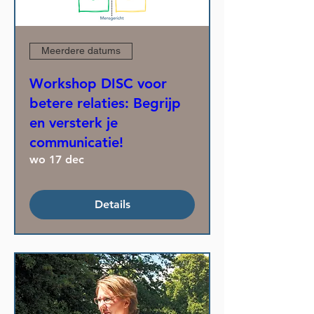
Meerdere datums
Workshop DISC voor
betere relaties: Begrijp
en versterk je
communicatie!
wo 17 dec
Details