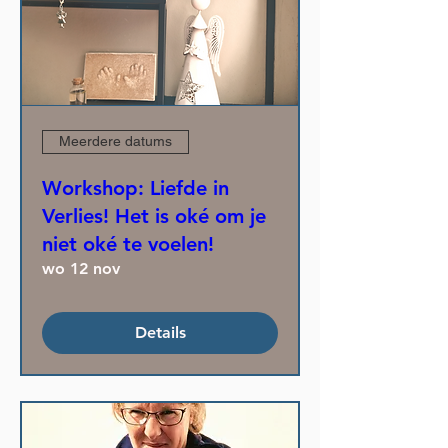
Meerdere datums
Workshop: Liefde in
Verlies! Het is oké om je
niet oké te voelen!
wo 12 nov
Details