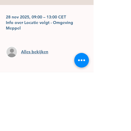
28 nov 2025, 09:00 – 13:00 CET
Info over Locatie volgt - Omgeving
Meppel
Alles bekijken
Marianne Boerman
|
Life coach &
Mindset coach
| Het Lokaal op de
berg | Friesestraatweg 12 te Nijeveen
|
mail@marianneboerman.nl
|
06-
832 076 02
Webdesign door Marianne Boerman |