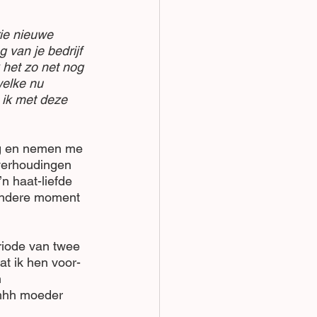
ie nieuwe 
 van je bedrijf 
k het zo net nog 
elke nu 
 ik met deze 
ag en nemen me 
 verhoudingen 
n haat-liefde 
andere moment 
eriode van twee 
at ik hen voor- 
 
hhhh moeder 