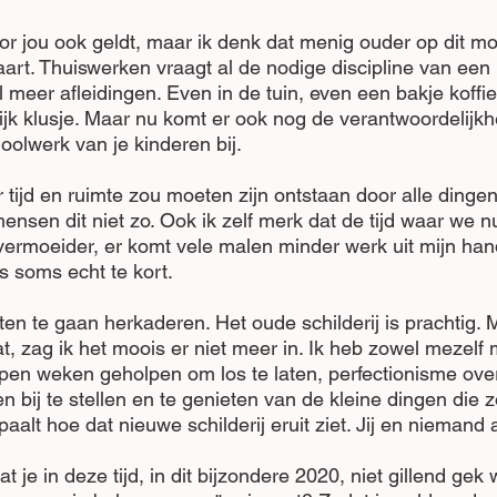
oor jou ook geldt, maar ik denk dat menig ouder op dit m
aart. Thuiswerken vraagt al de nodige discipline van een
 meer afleidingen. Even in de tuin, even een bakje koffie
jk klusje. Maar nu komt er ook nog de verantwoordelijkh
oolwerk van je kinderen bij.
tijd en ruimte zou moeten zijn ontstaan door alle dingen
nsen dit niet zo. Ook ik zelf merk dat de tijd waar we nu
 vermoeider, er komt vele malen minder werk uit mijn han
is soms echt te kort. 
en te gaan herkaderen. Het oude schilderij is prachtig. 
at, zag ik het moois er niet meer in. Ik heb zowel mezelf
pen weken geholpen om los te laten, perfectionisme ove
 bij te stellen en te genieten van de kleine dingen die z
epaalt hoe dat nieuwe schilderij eruit ziet. Jij en niemand
at je in deze tijd, in dit bijzondere 2020, niet gillend ge