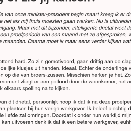
2
e van onze minister-president begin maart kreeg ik er dr
e net als mij thuis moesten gaan werken. Nu is uitbreiding
itgang. Maar met dit bijzonder, intelligente drietal weet i
k een proefperiode van een maand met ze afgesproken, w
ee maanden. Daarna moet ik maar eens verder kijken wat
ttend hard. Ze zijn gemotiveerd, gaan driftig aan de sl
udelijke klusjes uit handen. Ideaal. Echter de onderlinge
en op die van broers-zussen. Misschien herken je het. Zo’
 moment vliegt er een potlood door de woonkamer, het 
k elkaars spelling na te kijken. 
van dit drietal, persoonlijk hoop ik dat ik na deze proefp
 plaatsen bij hun vorige werkgever. Ik beloof plechtig d
le liefde zal omringen. Doordat ik onder hun werktijd mijn
an uitvoeren denk ik dat ik een betere werkgever, eu