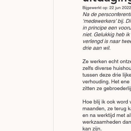
Bijgewerkt op:
22 jun 202
Na de persconferenti
‘medewerkers’ bij. Di
in principe een vooru
niet. Gelukkig heb i
verlengd is naar tw
drie aan wil. 
Ze werken echt ontze
zelfs diverse huisho
tussen deze drie lijk
verhouding. Het ene
zitten ze gebroederlij
Hoe blij ik ook word 
maanden, ze terug kan
en na werktijd met al
werkzaamheden dan k
kan zijn.