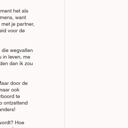
oment het als 
 mens, want 
 met je partner, 
eid voor de 
 die wegvallen 
 in leven, me 
den dan ik zou 
Maar door de 
 maar ook 
rboord te 
o ontzettend 
 anders!
k wordt? Hoe 