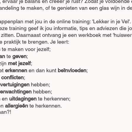
t, ervaar je balans en creëer je rust? Zodat je voldoende 
deling te maken, of te genieten van een glas wijn in de 
ppenplan met jou in de online training: 'Lekker in je Vel'. 
eze training geef ik jou informatie, tips en adviezen die 
te zitten. Daarnaast ontvang je een werkboek met 'huiswer
 praktijk te brengen. Je leert:
s
 te maken voor jezelf;
an
 te 
geven
;
zijn 
met jezelf
;
et 
erkennen
 en dan kunt 
beïnvloeden
;
 conflicten
;
vertuigingen 
hebben;
verwachtingen
 hebben;
n
 en 
uitdagingen
 te herkennen;
en 
allergieën
 te herkennen.
 aan?!