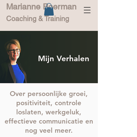
Marianne Boerman
Coaching & Training
Mijn Verhalen
Over persoonlijke groei,
positiviteit, controle
loslaten, werkgeluk,
effectieve communicatie en
nog veel meer.