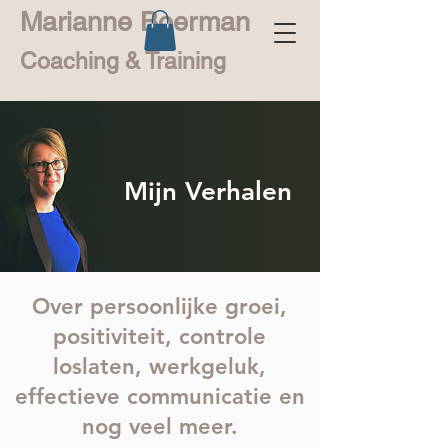
Marianne Boerman
Coaching & Training
Mijn Verhalen
Over persoonlijke groei,
positiviteit, controle
loslaten, werkgeluk,
effectieve communicatie en
nog veel meer.