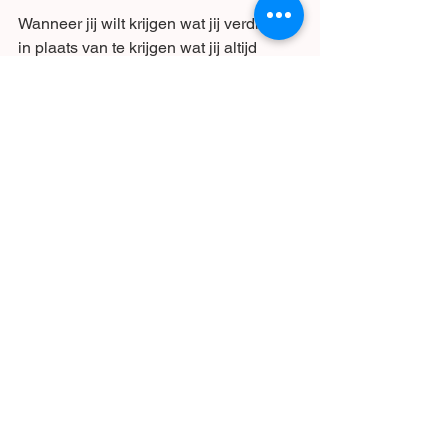
Wanneer jij wilt krijgen wat jij verdient, 
in plaats van te krijgen wat jij altijd 
kreeg, zet dan die eerste stap. Laat mij 
je helpen om te zien wat anderen zien 
wanneer ze naar jou kijken. Jij verdient 
het om te mogen groeien en 
ontwikkelen tot de beste versie van 
jezelf!
#bewustwording
#persoonlijke