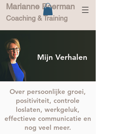
Marianne Boerman
Coaching & Training
Mijn Verhalen
Over persoonlijke groei,
positiviteit, controle
loslaten, werkgeluk,
effectieve communicatie en
nog veel meer.