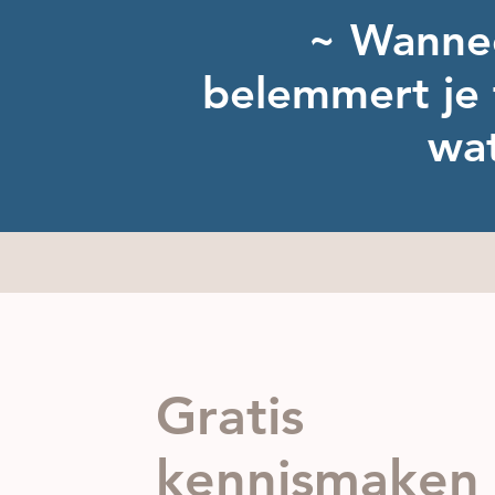
~ Wannee
belemmert je t
wat
Gratis
ken
nismaken