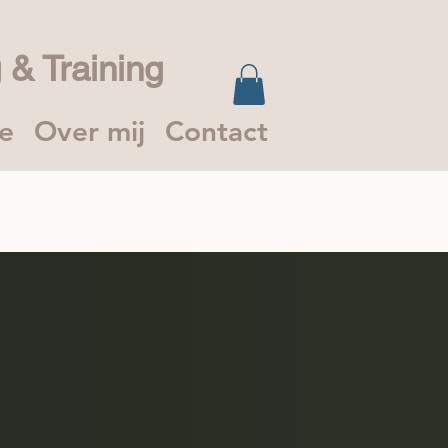
 & Training
ie
Over mij
Contact