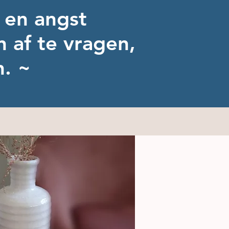
 en angst
n af te vragen,
n. ~