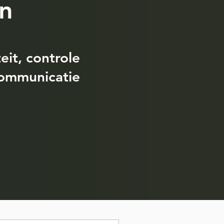
en
eit, controle
communicatie