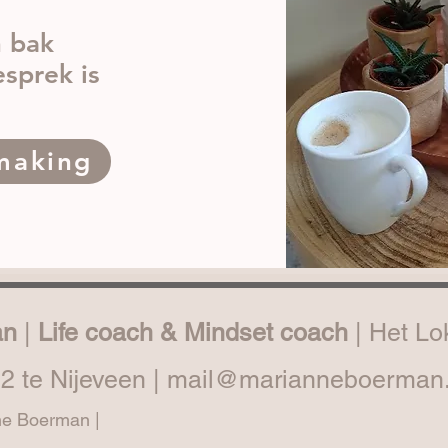
n bak
esprek is
making
an
|
Life coach & Mindset coach
| Het Lo
2 te Nijeveen |
mail@marianneboerman.
ne Boerman |