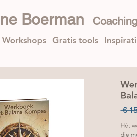
nne Boerman
Coaching
Workshops
Gratis tools
Inspirat
Wer
Bal
 € 1
Hét w
die me