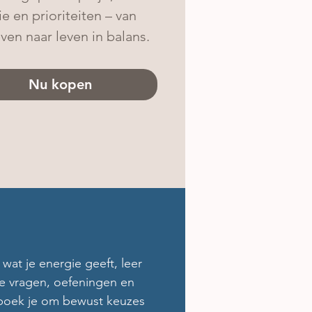
e en prioriteiten – van 
ven naar leven in balans.
Nu kopen
wat je energie geeft, leer 
te vragen, oefeningen en 
kboek je om bewust keuzes 