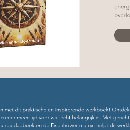
energi
overle
en met dit praktische en inspirerende werkboek! Ontdek 
creëer meer tijd voor wat écht belangrijk is. Met gerich
 energiedagboek en de Eisenhower-matrix, helpt dit wer