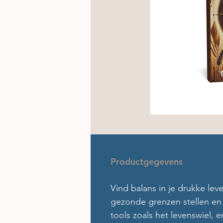
Productgegevens
Vind balans in je drukke lev
gezonde grenzen stellen en 
tools zoals het levenswiel,