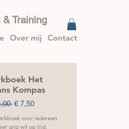
 & Training
ie
Over mij
Contact
kboek Het
ans Kompas
Normale
Verkoopprijs
5,00 
€ 7,50
prijs
erkboek voor iedereen 
er grip wil op tijd, 