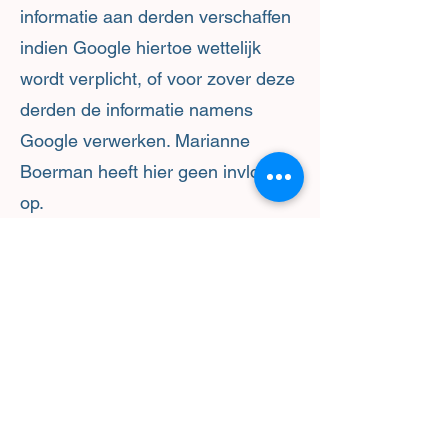
informatie aan derden verschaffen
indien Google hiertoe wettelijk
wordt verplicht, of voor zover deze
derden de informatie namens
Google verwerken. Marianne
Boerman heeft hier geen invloed
op.
Marianne Boerman heeft Google
geen toestemming gegeven om via
Marianne Boerman verkregen
Analytics-informatie te gebruiken
voor andere Google-diensten.
GEGEVENS INZIEN,