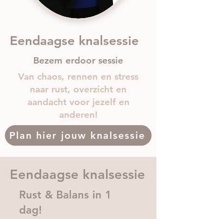
Eendaagse knalsessie
Bezem erdoor sessie
Van chaos, rennen en stress
naar rust, overzicht en
aandacht voor jezelf en
anderen!
Plan hier jouw knalsessie
Eendaagse knalsessie
Rust & Balans in 1
dag!