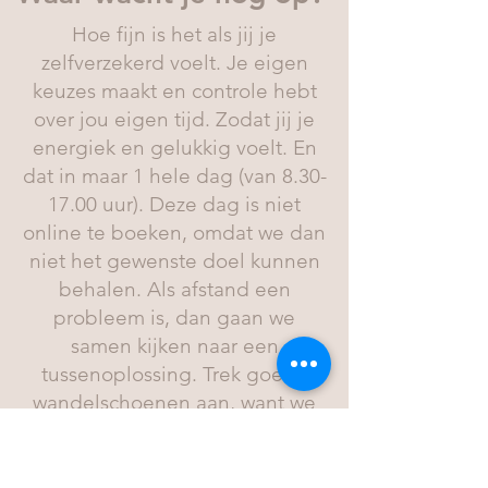
Hoe fijn is het als jij je
zelfverzekerd voelt. Je eigen
keuzes maakt en controle hebt
over jou eigen tijd. Zodat jij je
energiek en gelukkig voelt. En
dat in maar 1 hele dag (van
8.30-
17.00
uur). Deze dag is niet
online te boeken, omdat we dan
niet het gewenste doel kunnen
behalen. Als afstand een
probleem is, dan gaan we
samen kijken naar een
tussenoplossing. Trek goede
wandelschoenen aan, want we
gaan wel wat meters afleggen!